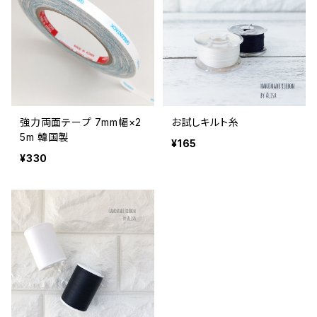
強力両面テープ 7mm幅×2
お試しキルト糸
5m 韓国製
¥165
¥330