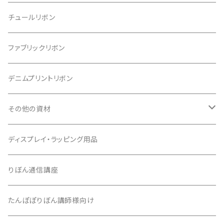
チュールリボン
ファブリックリボン
デニムプリントリボン
その他の資材
クッションパーツ
ディスプレイ・ラッピング用品
クリップ
りぼん通信講座
たんぽぽりぼん講師様向け