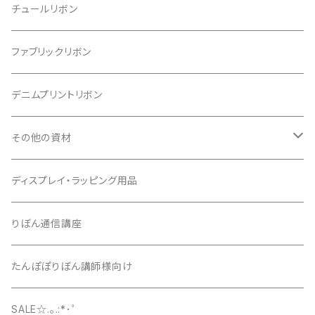
チュールリボン
ファブリックリボン
デニムプリントリボン
その他の資材
クッションパーツ
ディスプレイ・ラッピング用品
クリップ
りぼん通信講座
たんぽぽりぼん講師様向け
SALE☆.｡.:*･ﾟ