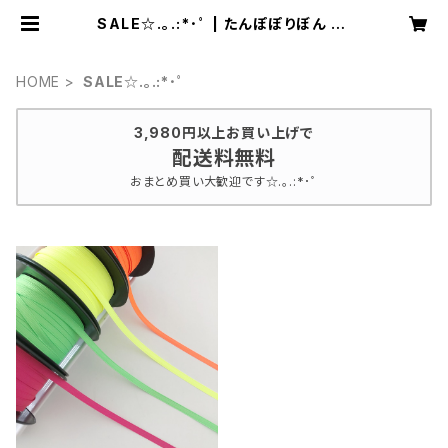
SALE☆.｡.:*･ﾟ | たんぽぽりぼん by
Alisa
HOME
SALE☆.｡.:*･ﾟ
3,980円以上お買い上げで
配送料無料
おまとめ買い大歓迎です☆.｡.:*･ﾟ