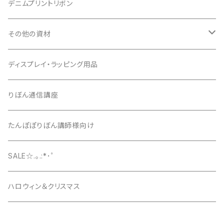
デニムプリントリボン
その他の資材
クッションパーツ
ディスプレイ・ラッピング用品
クリップ
りぼん通信講座
たんぽぽりぼん講師様向け
SALE☆.｡.:*･ﾟ
ハロウィン＆クリスマス