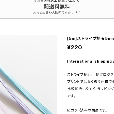
3,980円以上お買い上げで
配送料無料
おまとめ買い大歓迎です☆.｡.:*･ﾟ
[5m]ストライプ柄★5
¥220
International shipping 
ストライプ柄5mm幅グログラ
プリントではなく織り仕様です
比較的扱いやすく、ラッピン
です。
☑カット済みの商品です。