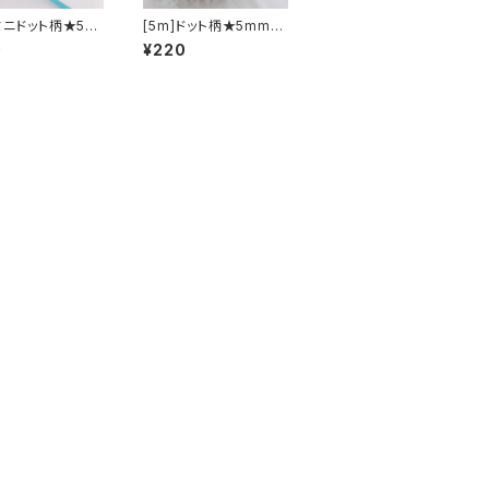
]ミニドット柄★5m
[5m]ドット柄★5mm幅
ログランリボン
グログランリボン
0
¥220