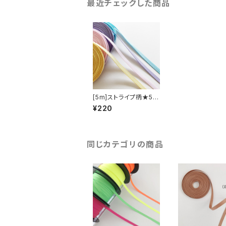
最近チェックした商品
[5m]ストライプ柄★5m
m幅グログランリボン
¥220
同じカテゴリの商品