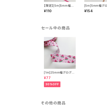
【限定】[5m]5mm幅グ
[5m]5mm幅グ
ログランリボン無地
リボン#0 再入
¥110
¥154
色
セール中の商品
[1m]25mm幅グログラ
ンリボン ピンクすいか
¥77
柄2025SS
30%OFF
その他の商品