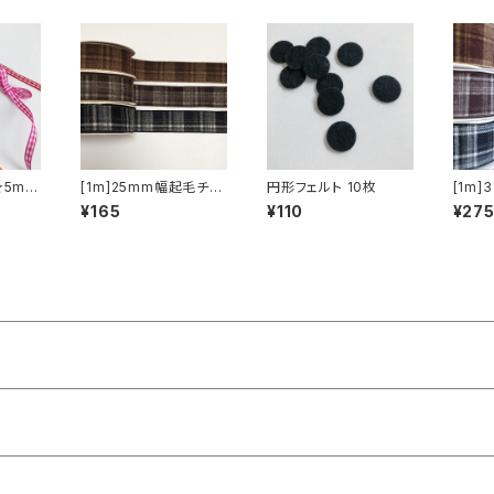
★5mm
[1m]25mm幅起毛チェ
円形フェルト 10枚
[1m
ックリボン
ックリ
¥165
¥110
¥27