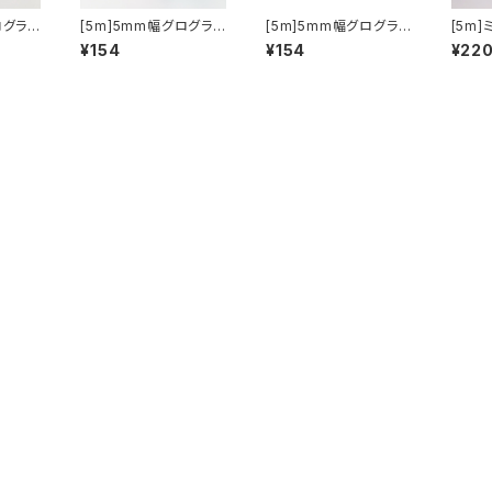
ログラン
[5m]5mm幅グログラン
[5m]5mm幅グログラン
[5m
荷未定
リボン#1パステル/原色/
リボン#2くすみ色/濃色
m幅グ
¥154
¥154
¥22
モノトーン