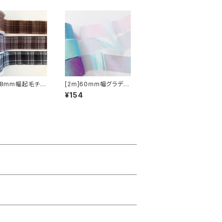
]38mm幅起毛チェ
[2m]60mm幅グラデチ
ボン
ュールリボン
5
¥154