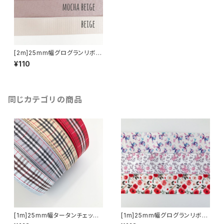
[2m]25mm幅グログランリボン
無地
¥110
同じカテゴリの商品
[1m]25mm幅タータンチェック
[1m]25mm幅グログランリボン
柄リボン
リボン＆花柄2026SS