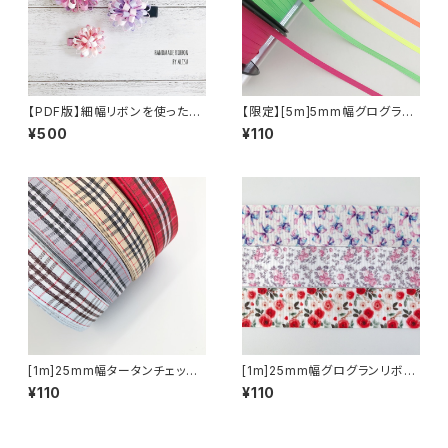
【PDF版】細幅リボンを使ったミ
【限定】[5m]5mm幅グログラン
ニレシピ
リボン無地
¥500
¥110
[1m]25mm幅タータンチェック
[1m]25mm幅グログランリボン
柄リボン
リボン＆花柄2026SS
¥110
¥110