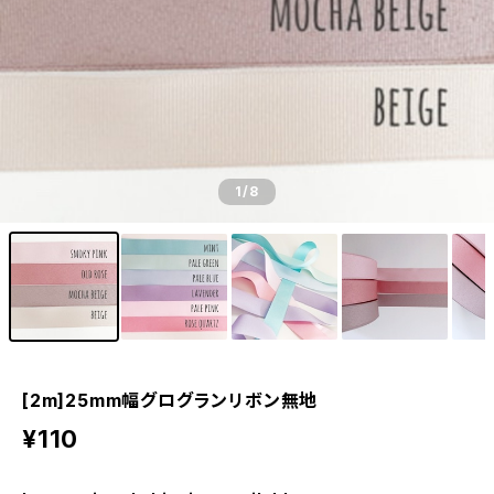
1
/8
[2m]25mm幅グログランリボン無地
¥110