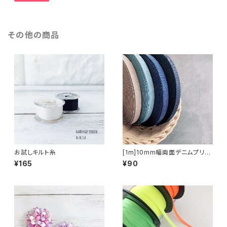
その他の商品
お試しキルト糸
[1m]10mm幅両面デニムプリン
トリボン
¥165
¥90