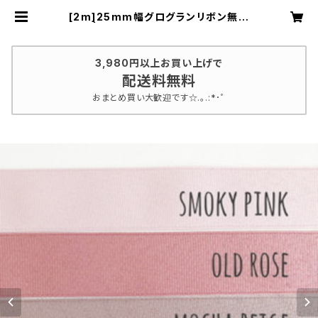
[2m]25mm幅グログランリボン無地
| たんぽぽりぼん by Alisa
3,980円以上お買い上げで
配送料無料
おまとめ買い大歓迎です☆.｡.:*･ﾟ