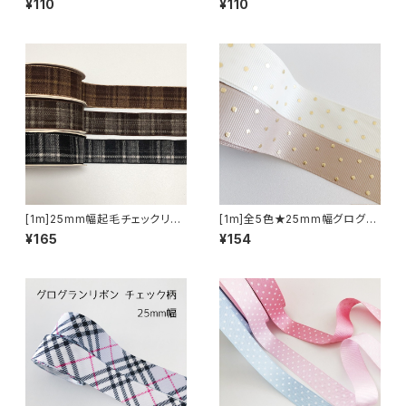
¥110
¥110
[1m]25mm幅起毛チェックリボ
[1m]全5色★25mm幅グログラ
ン
ンリボン ゴールドドット柄
¥165
¥154