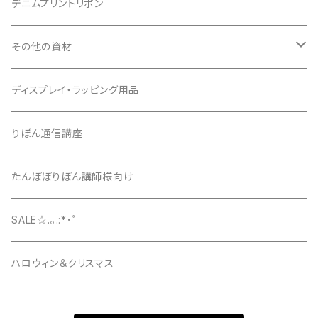
デニムプリントリボン
その他の資材
クッションパーツ
ディスプレイ・ラッピング用品
クリップ
りぼん通信講座
たんぽぽりぼん講師様向け
SALE☆.｡.:*･ﾟ
ハロウィン＆クリスマス